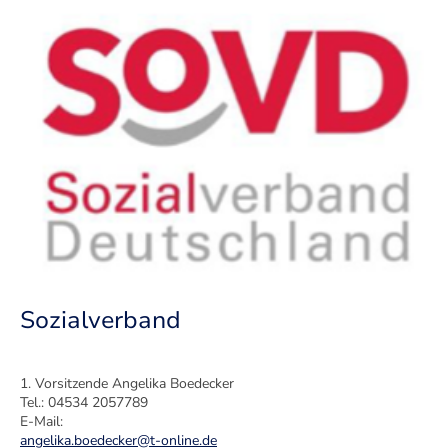
Sozialverband
1. Vorsitzende Angelika Boedecker
Tel.: 04534 2057789
E-Mail:
angelika.boedecker@t-online.de